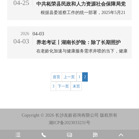
04-25
中共柘荣县民政和人力资源社会保障局党
公开原则和巡察工作有关要求，现将巡察整改进
展情况予以通报。...
根据县委巡察工作的统一部署，2025年5月21
组关于养老服务领域专项巡察整改进展情
日至7月11日，县委巡察一组在常规巡察县民政
况的通报（上）
和人社局党组的基础上，对养老服务领域开展专
04-03
2026
项巡察，并于8月18日反馈了巡察意见。按照党
04-03
养老考证丨湖南长护险：除了长期照护
务公开原则和巡察工作有关要求，现将巡察整改
进展情况予以通报。...
在老龄化加速与健康服务需求井喷的当下，健康
师，还有这个证书一定要考
照护师正从幕后走向台前，成为社会不可或缺
的“健康守护者”。与聚焦失能人群的长期照护师
不同，健康照护师以更广泛的职业定位和更灵活
首页
上一页
1
2
的就业场景，成为医疗、养老、母婴、家政等多
3
下一页
末页
领域从业者的“黄金跳板”。...
Copyright ©
2026 长沙友龄咨询有限公司 版权所有
湘ICP备2023033231号




