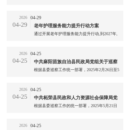
示和批示精神，深入落实党的二十大提出的“实
施积极应对人口老龄化国家战略，发展养老事业
04-29
2026
和养老产业”的部署，推进基本养老服务体系建
04-29
老年护理服务能力提升行动方案
设，适应养老服务行业发展需要，市场监管总局
（标准委）近日批准发布了《老年人能力评估规
通过开展老年护理服务能力提升行动,到2027年,
范》国家标准（GB/T 42195 -2022）。...
老年护理资源有效扩容,覆盖机构、社区、居家
的老年护理服务体系逐步完善,从业人员服务能
04-25
2026
力不断提升,老年护理服务持续改善,服务连续
04-25
中共麻阳苗族自治县民政局党组关于巡察
性、可及性、规范性持续提高,老年人获得感不
断增强。...
根据县委巡察工作统一部署，2025年2月26日至5
整改进展情况的通报
月16日，县委第三巡察组对县民政局党组织进行
了乡村振兴领域中养老服务资金专项巡察。6月
04-25
2026
24日，巡察组向县民政局党组织反馈了巡察意
04-25
中共柘荣县民政和人力资源社会保障局党
见。按照巡视巡察工作有关要求，现将巡察整改
进展情况予以公布。...
根据县委巡察工作的统一部署，2025年5月21日
组关于养老服务领域专项巡察整改进展情
至7月11日，县委巡察一组在常规巡察县民政和
况的通报（下）
人社局党组的基础上，对养老服务领域开展专项
04-25
2026
巡察，并于8月18日反馈了巡察意见。按照党务