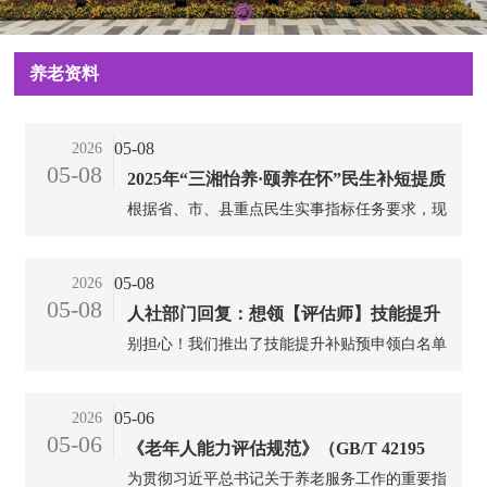
养老资料
05-08
2026
05-08
2025年“三湘怡养·颐养在怀”民生补短提质
根据省、市、县重点民生实事指标任务要求，现
攻坚行动项目实施方案
将我县公办养老机构"时光守护”床位50张和建设
老年助餐服务点9个纳入2025年省重点民生实事
05-08
2026
考核。结合工作实际，特制定方案如下。...
05-08
人社部门回复：想领【评估师】技能提升
别担心！我们推出了技能提升补贴预申领白名单
补贴，但证书快到期了怎么办？
功能，按照以下步骤操作，您的申领记录就会留
存至预申领白名单中，待2026年技能提升补贴政
05-06
2026
策出台后，如您符合技能提升补贴申领条件，并
05-06
《老年人能力评估规范》（GB/T 42195
且预申领时间在证书核发之日起12个月内，就可
以申请享受技能提升补贴了！...
为贯彻习近平总书记关于养老服务工作的重要指
-2022）国家标准免费下载