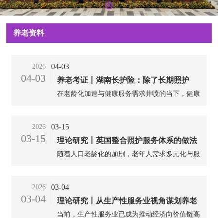
养老资料
04-03
2026
04-03
养老考证丨湖南长护险：除了长期照护
在老龄化加速与健康服务需求井喷的当下，健康
师，还有这个证书一定要考
照护师正从幕后走向台前，成为社会不可或缺
的“健康守护者”。与聚焦失能人群的长期照护师
03-15
2026
不同，健康照护师以更广泛的职业定位和更灵活
03-15
理论研究丨英国整合照护服务体系的做法
的就业场景，成为医疗、养老、母婴、家政等多
领域从业者的“黄金跳板”。...
随着人口老龄化的加剧，老年人需求多元化与服
及启示
务体系碎片化之间的矛盾日益凸显。为化解这一
矛盾，在本世纪初，英国探索国家医疗服务体系
03-04
2026
与地方政府合作开展整合照护服务。整合照护是
03-04
理论研究丨从生产性服务业视角谋划养老
对医疗领域与养老领域、正式照料与非正式照料
等不同领域、部门和行动主体的整合。笔者以英
当前，生产性服务业已成为推动经济向价值链高
事业和养老产业协同发展