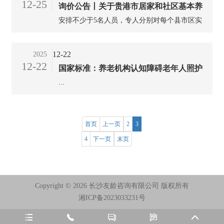
12-25
询价公告丨关于贵港市居家和社区基本养
安排不少于5名人员，专人分别对每个县市区实
老服务提升行动项目核查和验收购买服务
施居家和社区基本养老服务提升行动项目进行跟
项目自行采购询价公告
踪指导，包括基本养老服务提升行动全部的服务
12-22
2025
对象审核、系统录入，每天检查基本养老服务提
12-22
国家标准：养老机构认知障碍老年人照护
升项目承接方在民政部系统录入情况，发现问题
当日跟踪处理纠正，每周统计上报基本养老服务
...
指南 GB/T 46401-2025
提升项目工作开展进度情况，每月形成项目进展
情况总结，每季度形成项目进展情况通报。...
首页
上一页
2
3
4
下一页
末页
Copyright ©
2026 长沙友龄咨询有限公司 版权所有
湘ICP备2023033231号




