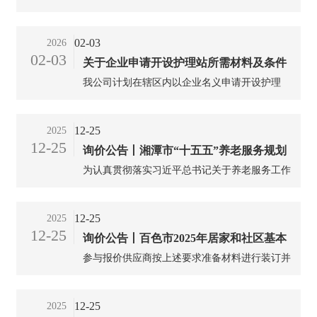
国布莱顿-霍夫市的整合照护项目为例，从社区
端跃升的关键力量，涵盖设计研发、物流配送、
落地、伙伴关系建立和监督体系三个方面，分析
信息服务、金融服务、商务服务、人力资源管
02-03
2026
英国基层医疗养老服务实现社区整合的做法以及
理、售后服务等重要环节，直接决定产业体系的
02-03
对我国的启示。...
关于企业申请开设护理站所需材料及条件
运行效率和附加值水平。作为“全国积极应对人
口老龄化重点联系城市”，湖南省常德市正处在
我公司计划在辖区内以企业名义申请开设护理
的咨询
推动养老事业与产业协同发展的关键节点，发展
站，现就相关申请条件及所需材料进行咨询，烦
需求紧迫。为此，本文尝试引入生产性服务业的
请告知需要哪些申请条件，以及所需材料清单
12-25
2025
概念，跳出传统养老服务模式的发展思维惯性，
等。谢谢！...
12-25
以常德市为例，将养老服务视为一个需要精心设
询价公告丨湘潭市“十五五”养老服务规划
计、高效运营和持续创新的现代产业体系，期望
为认真贯彻落实习近平总书记关于养老服务工作
编制项目询价邀请书
通过系统性优化养老资源配置与重塑服务供给模
重要指示批示精神，我局以党中央 国务院《关
式来提升养老产业价值，从而推动养老事业和养
于深化养老服务改革发展的意见》为遵循，拟开
老产业协同发展。...
12-25
2025
展《湘潭市“十五五”养老服务规划》（以下简
12-25
询价公告丨百色市2025年居家和社区基本
称“规划”）编制工作。为科学编制规划，我局拟
委托第三方开展规划编制工作。现将有关事项公
参与报价供应商按上述要求准备材料进行装订并
养老服务提升行动项目审核与验收采购询
告如下...
密封，所有文件均需加盖单位公章，一式一份。
价公告
于2025年7月31日17：30前当面密封提交或密封
12-25
2025
邮寄至百色市民政局养老服务科405室...