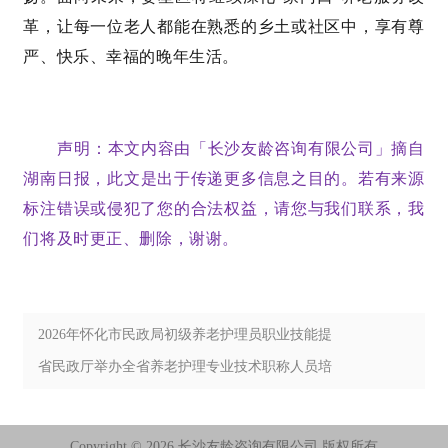
革，让每一位老人都能在熟悉的乡土或社区中，享有尊
严、快乐、幸福的晚年生活。
声明：
本文内容由「长沙
友龄咨询有限公司
」摘
自
湖南日报
，
此文是出
于传递
更
多
信息之目的。若有来源
标注错误或侵犯了您的合法权益，请您与我们联系，我
们将及时更正、删除，谢谢。
2026年怀化市民政局初级养老护理员职业技能提
升培训班顺利开班
省民政厅举办全省养老护理专业技术职称人员培
训班
Copyright ©
2026 长沙友龄咨询有限公司 版权所有