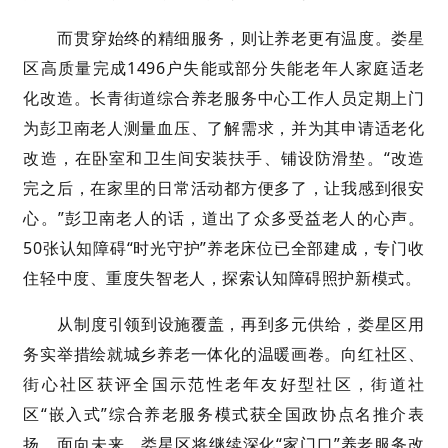
而贯穿始终的精细服务，则让养老更有温度。娄星
区高质量完成1496户失能或部分失能老年人家庭适老
化改造。长青街道综合养老服务中心工作人员定期上门
为彭卫南老人测量血压、了解需求，并为其申请适老化
改造，在卧室和卫生间安装扶手、铺设防滑垫。“改造
完之后，在家里的日常活动都方便多了，让我感到很安
心。”彭卫南老人的话，道出了众多受益老人的心声。
50张认知障碍“时光守护”养老床位已全部建成，专门收
住轻中度、重度失智老人，探索认知障碍照护新模式。
从制度引领到设施覆盖，再到多元供给，娄星区用
务实举措绘就城乡养老一体化的温暖画卷。向红社区、
街心社区获评全国示范性老年友好型社区，街道社
区“嵌入式”综合养老服务模式获全国政协点名推介表
扬。面向未来，娄星区将继续深化“家门口”养老服务改